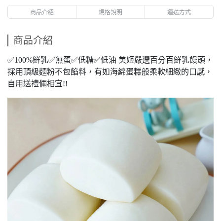
商品介紹
規格說明
運送方式
商品介紹
✅100%鮮乳✅無蛋✅低糖✅低油 美姬嚴選百分百鮮乳饅頭，
採用頂級麵粉不包餡料，有如海綿蛋糕般柔軟細緻的口感，
自用送禮倆相宜!!