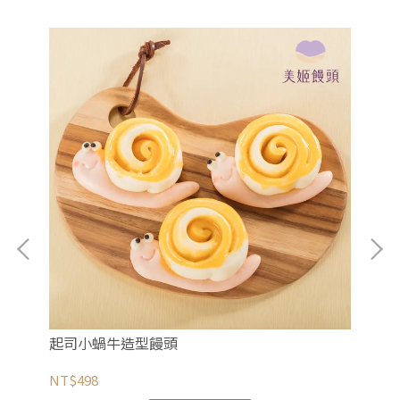
起司小蝸牛造型饅頭
美
NT$498
NT