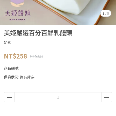
1
/
5
美姬嚴選百分百鮮乳饅頭
奶素
NT$258
NT$323
商品編號:
供貨狀況:
尚有庫存