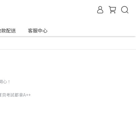
收款配送
客服中心
開心！
貝考試都拿A++