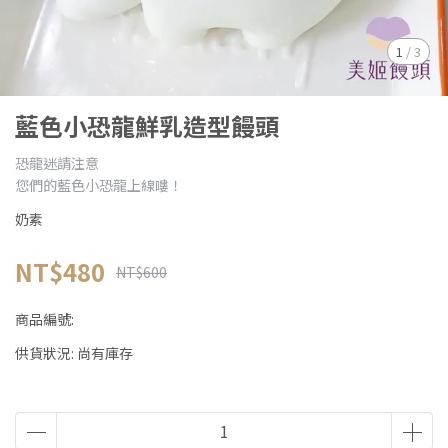
1
/
3
藍色小恐龍鮮乳造型饅頭
恐龍迷請注意
您們的藍色小恐龍上線嘍！
奶素
NT$480
NT$600
商品編號:
供貨狀況:
尚有庫存