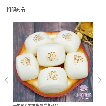
相關商品
美姬嚴選招財進寶鮮乳饅頭
小