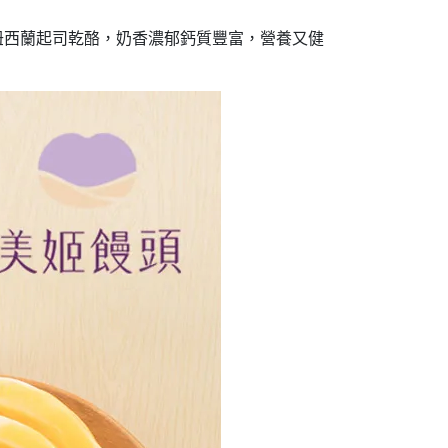
搭配紐西蘭起司乾酪，奶香濃郁鈣質豐富，營養又健