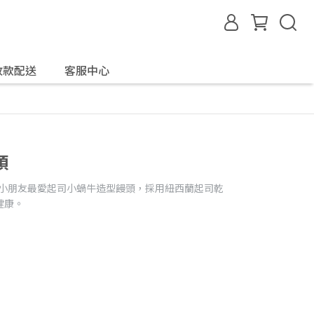
收款配送
客服中心
頭
油 小朋友最愛起司小蝸牛造型饅頭，採用紐西蘭起司乾
健康。