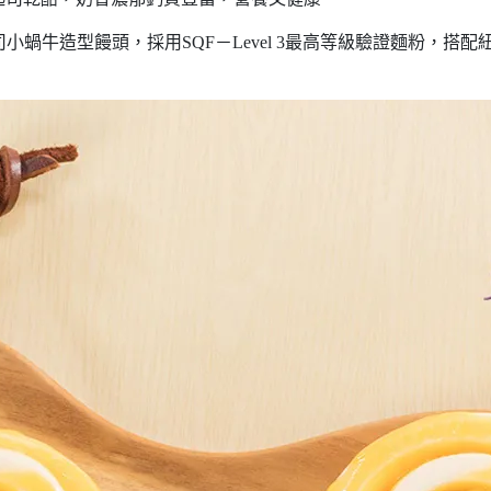
司小蝸牛造型饅頭，採用SQF－Level 3最高等級驗證麵粉，