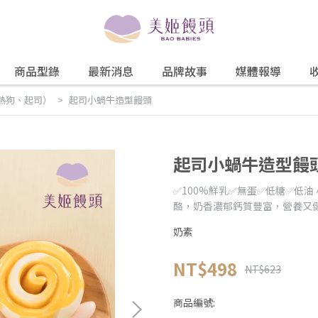
商品型錄
最新消息
品牌故事
媒體報導
熱狗、起司）
起司小蝸牛造型饅頭
起司小蝸牛造型饅
✅100%鮮乳✅無蛋✅低糖✅低
酪，奶香濃郁鈣質豐富，營養又
奶素
NT$498
NT$623
商品編號: