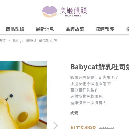
商品型錄
最新消息
品牌故事
媒體報導
專區
Babycat鮮乳吐司造型刈包
Babycat鮮乳吐
饅頭夾蛋還是吐司夾蛋呢？
小朋友也不做選擇嚕✌🏻
百分百鮮乳製作
天然植物色粉調色
健康快樂一次擁有！
奶素
NT$498
NT$623