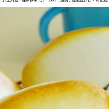
乳吐司造型刈包，採用採用SQF－Level 3最高等級驗證麵粉，奶