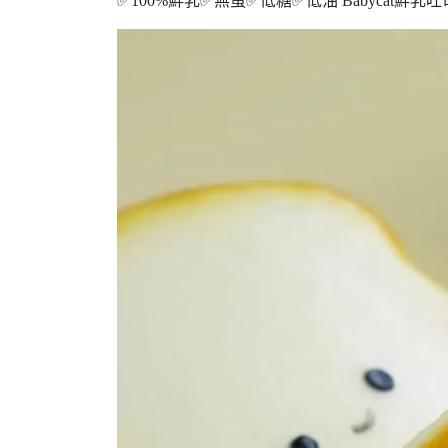
✅100%鮮乳✅無蛋✅低糖✅低油 Babycat鮮